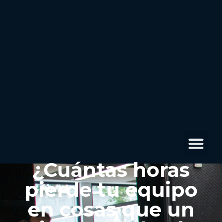
¿Cuántas horas
pierde tu equipo
en cosas que un